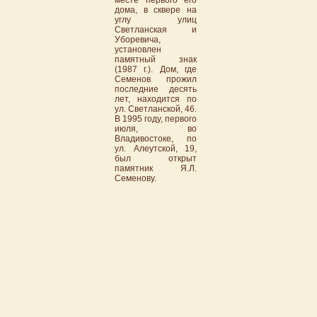
месте первого его
дома, в сквере на
углу улиц
Светланская и
Уборевича,
установлен
памятный знак
(1987 г.). Дом, где
Семенов прожил
последние десять
лет, находится по
ул. Светланской, 46.
В 1995 году, первого
июля, во
Владивостоке, по
ул. Алеутской, 19,
был открыт
памятник Я.Л.
Семенову.