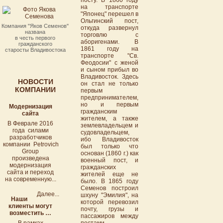
посту. В 1860 году
на транспорте
"Японец" перешел в
Ольгинский пост,
Компания "Яков Семенов"
откуда развернул
названа
торговлю с
в честь первого
аборигенами. В
гражданского
1861 году на
старосты Владивостока
транспорте "Св.
Феодосии" с женой
и сыном прибыл во
Владивосток. Здесь
НОВОСТИ
он стал не только
КОМПАНИИ
первым
предпринимателем,
но и первым
Модернизация
гражданским
сайта
жителем, а также
В Феврале 2016
землевладельцем и
года силами
судовладельцем,
разработчиков
ибо Владивосток
компании Petrovich
был только что
Group
основан (1860 г.) как
произведена
военный пост, и
модернизация
гражданских
сайта и переход
жителей еще не
на современную...
было. В 1865 году
Семенов построил
Далее...
шхуну "Эмилия", на
Наши
которой перевозил
клиенты могут
почту, грузы и
возместить …
пассажиров между