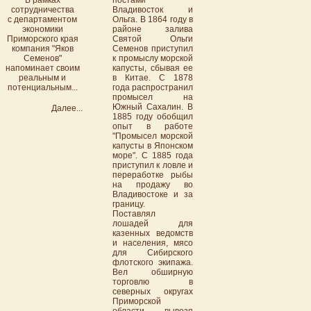
В рамках
постами
сотрудничества
Владивосток и
с департаментом
Ольга. В 1864 году в
экономики
районе залива
Приморского края
Святой Ольги
компания "Яков
Семенов приступил
Семенов"
к промыслу морской
напоминает своим
капусты, сбывая ее
реальным и
в Китае. С 1878
потенциальным...
года распространил
промысел на
Южный Сахалин. В
Далее...
1885 году обобщил
опыт в работе
"Промысел морской
капусты в Японском
море". С 1885 года
приступил к ловле и
переработке рыбы
на продажу во
Владивостоке и за
границу.
Поставлял
лошадей для
казенных ведомств
и населения, мясо
для Сибирского
флотского экипажа.
Вел обширную
торговлю в
северных округах
Приморской