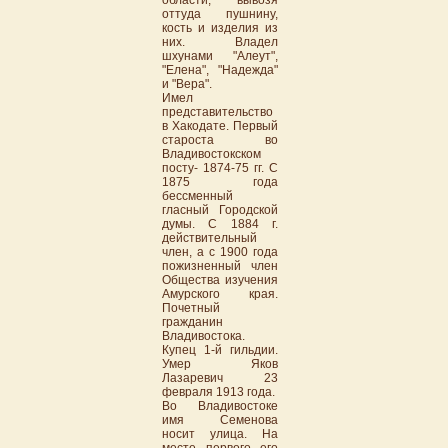
области, вывозя
оттуда пушнину,
кость и изделия из
них. Владел
шхунами "Алеут",
"Елена", "Надежда"
и "Вера".
Имел
представительство
в Хакодате. Первый
староста во
Владивостокском
посту- 1874-75 гг. С
1875 года
бессменный
гласный Городской
думы. С 1884 г.
действительный
член, а с 1900 года
пожизненный член
Общества изучения
Амурского края.
Почетный
гражданин
Владивостока.
Купец 1-й гильдии.
Умер Яков
Лазаревич 23
февраля 1913 года.
Во Владивостоке
имя Семенова
носит улица. На